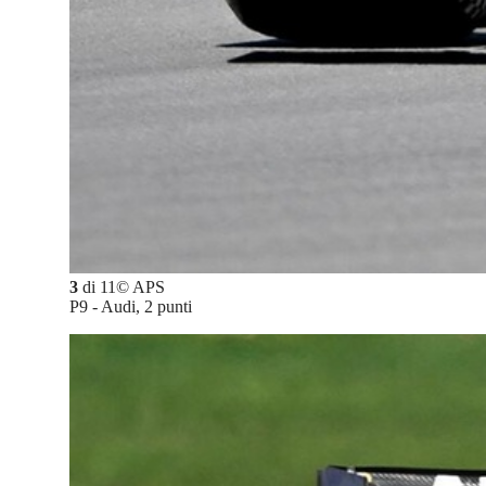
3
di
11
©
APS
P9 - Audi, 2 punti