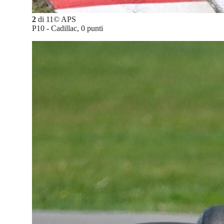
2
di
11
©
APS
P10 - Cadillac, 0 punti