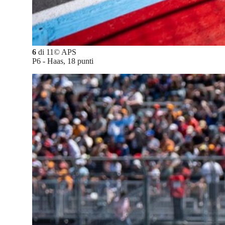
6
di
11
©
APS
P6 - Haas, 18 punti