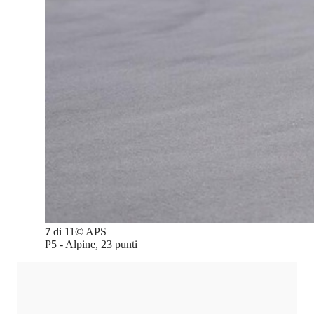
7
di
11
©
APS
P5 - Alpine, 23 punti