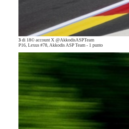
3
di
18
©
account X @AkkodisASPTeam
P16, Lexus #78, Akkodis ASP Team - 1 punto