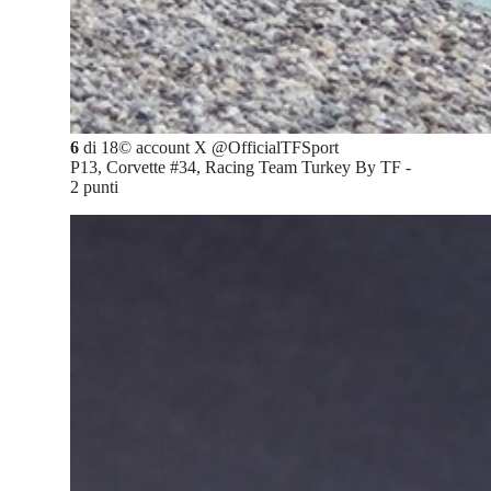
6
di
18
©
account X @OfficialTFSport
P13, Corvette #34, Racing Team Turkey By TF -
2 punti