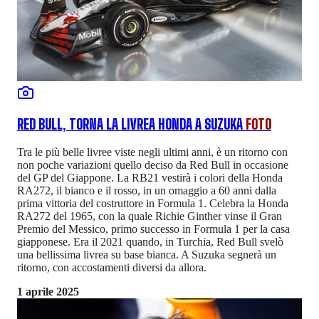
RED BULL, TORNA LA LIVREA HONDA A SUZUKA
FOTO
Tra le più belle livree viste negli ultimi anni, è un ritorno con
non poche variazioni quello deciso da Red Bull in occasione
del GP del Giappone. La RB21 vestirà i colori della Honda
RA272, il bianco e il rosso, in un omaggio a 60 anni dalla
prima vittoria del costruttore in Formula 1. Celebra la Honda
RA272 del 1965, con la quale Richie Ginther vinse il Gran
Premio del Messico, primo successo in Formula 1 per la casa
giapponese. Era il 2021 quando, in Turchia, Red Bull svelò
una bellissima livrea su base bianca. A Suzuka segnerà un
ritorno, con accostamenti diversi da allora.
1 aprile 2025