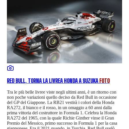
RED BULL, TORNA LA LIVREA HONDA A SUZUKA
FOTO
Tra le più belle livree viste negli ultimi anni, è un ritorno con
non poche variazioni quello deciso da Red Bull in occasione
del GP del Giappone. La RB21 vestirà i colori della Honda
RA272, il bianco e il rosso, in un omaggio a 60 anni dalla
prima vittoria del costruttore in Formula 1. Celebra la Honda
RA272 del 1965, con la quale Richie Ginther vinse il Gran
Premio del Messico, primo successo in Formula 1 per la casa
giapponese. Era il 2021 quando, in Turchia, Red Bull svelò