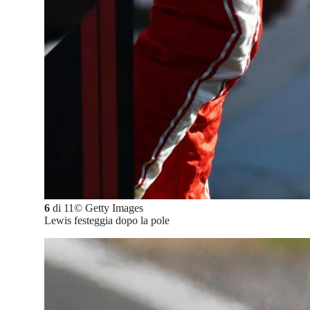
6
di
11
©
Getty Images
Lewis festeggia dopo la pole