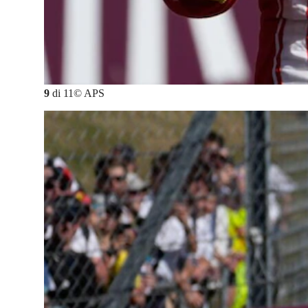
9
di
11
©
APS