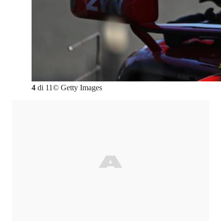
4
di
11
©
Getty Images