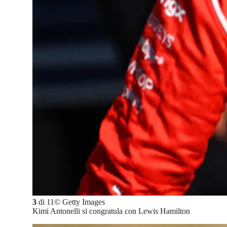
3
di
11
©
Getty Images
Kimi Antonelli si congratula con Lewis Hamilton