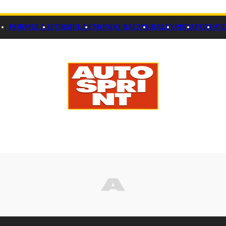
FORMULA 1
FORMULA E
MONDO RACING
RALLY
PISTA
FOTO
VI