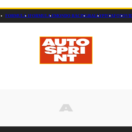
FORMULA 1
FORMULA E
MONDO RACING
RALLY
PISTA
FOTO
VI