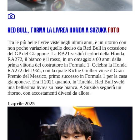
RED BULL, TORNA LA LIVREA HONDA A SUZUKA
FOTO
Tra le più belle livree viste negli ultimi anni, è un ritorno con
non poche variazioni quello deciso da Red Bull in occasione
del GP del Giappone. La RB21 vestirà i colori della Honda
RA272, il bianco e il rosso, in un omaggio a 60 anni dalla
prima vittoria del costruttore in Formula 1. Celebra la Honda
RA272 del 1965, con la quale Richie Ginther vinse il Gran
Premio del Messico, primo successo in Formula 1 per la casa
giapponese. Era il 2021 quando, in Turchia, Red Bull svelò
una bellissima livrea su base bianca. A Suzuka segnerà un
ritorno, con accostamenti diversi da allora.
1 aprile 2025