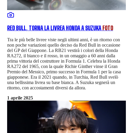
RED BULL, TORNA LA LIVREA HONDA A SUZUKA
FOTO
Tra le più belle livree viste negli ultimi anni, è un ritorno con
non poche variazioni quello deciso da Red Bull in occasione
del GP del Giappone. La RB21 vestirà i colori della Honda
RA272, il bianco e il rosso, in un omaggio a 60 anni dalla
prima vittoria del costruttore in Formula 1. Celebra la Honda
RA272 del 1965, con la quale Richie Ginther vinse il Gran
Premio del Messico, primo successo in Formula 1 per la casa
giapponese. Era il 2021 quando, in Turchia, Red Bull svelò
una bellissima livrea su base bianca. A Suzuka segnerà un
ritorno, con accostamenti diversi da allora.
1 aprile 2025