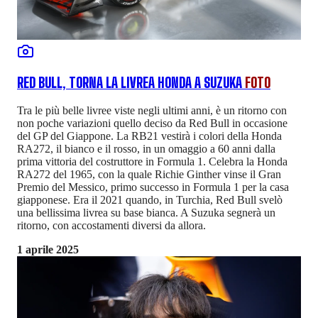
RED BULL, TORNA LA LIVREA HONDA A SUZUKA
FOTO
Tra le più belle livree viste negli ultimi anni, è un ritorno con
non poche variazioni quello deciso da Red Bull in occasione
del GP del Giappone. La RB21 vestirà i colori della Honda
RA272, il bianco e il rosso, in un omaggio a 60 anni dalla
prima vittoria del costruttore in Formula 1. Celebra la Honda
RA272 del 1965, con la quale Richie Ginther vinse il Gran
Premio del Messico, primo successo in Formula 1 per la casa
giapponese. Era il 2021 quando, in Turchia, Red Bull svelò
una bellissima livrea su base bianca. A Suzuka segnerà un
ritorno, con accostamenti diversi da allora.
1 aprile 2025