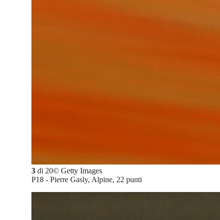
3
di
20
©
Getty Images
P18 - Pierre Gasly, Alpine, 22 punti