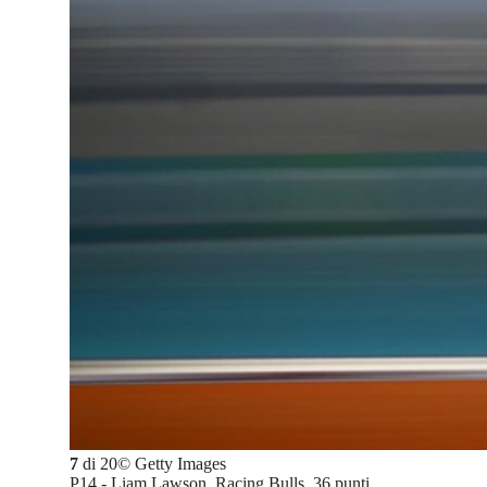
7
di
20
©
Getty Images
P14 - Liam Lawson, Racing Bulls, 36 punti