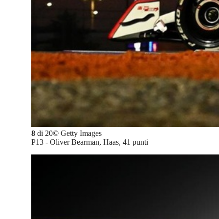
8
di
20
©
Getty Images
P13 - Oliver Bearman, Haas, 41 punti