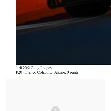
1
di
20
©
Getty Images
P20 - Franco Colapinto, Alpine, 0 punti