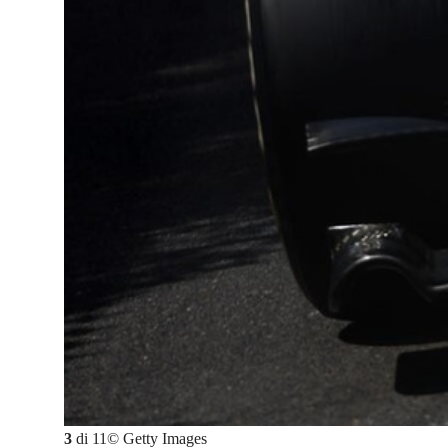
3
di
11
©
Getty Images