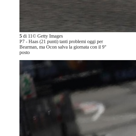
5
di
11
©
Getty Images
P7 - Haas (21 punti) tanti problemi oggi per
Bearman, ma Ocon salva la giornata con il 9°
posto