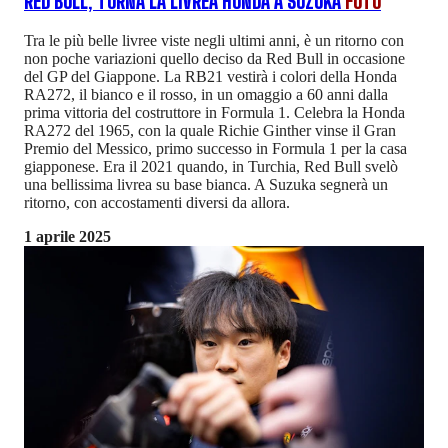
RED BULL, TORNA LA LIVREA HONDA A SUZUKA
FOTO
Tra le più belle livree viste negli ultimi anni, è un ritorno con
non poche variazioni quello deciso da Red Bull in occasione
del GP del Giappone. La RB21 vestirà i colori della Honda
RA272, il bianco e il rosso, in un omaggio a 60 anni dalla
prima vittoria del costruttore in Formula 1. Celebra la Honda
RA272 del 1965, con la quale Richie Ginther vinse il Gran
Premio del Messico, primo successo in Formula 1 per la casa
giapponese. Era il 2021 quando, in Turchia, Red Bull svelò
una bellissima livrea su base bianca. A Suzuka segnerà un
ritorno, con accostamenti diversi da allora.
1 aprile 2025