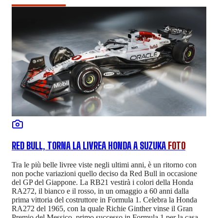
RED BULL, TORNA LA LIVREA HONDA A SUZUKA
FOTO
Tra le più belle livree viste negli ultimi anni, è un ritorno con
non poche variazioni quello deciso da Red Bull in occasione
del GP del Giappone. La RB21 vestirà i colori della Honda
RA272, il bianco e il rosso, in un omaggio a 60 anni dalla
prima vittoria del costruttore in Formula 1. Celebra la Honda
RA272 del 1965, con la quale Richie Ginther vinse il Gran
Premio del Messico, primo successo in Formula 1 per la casa