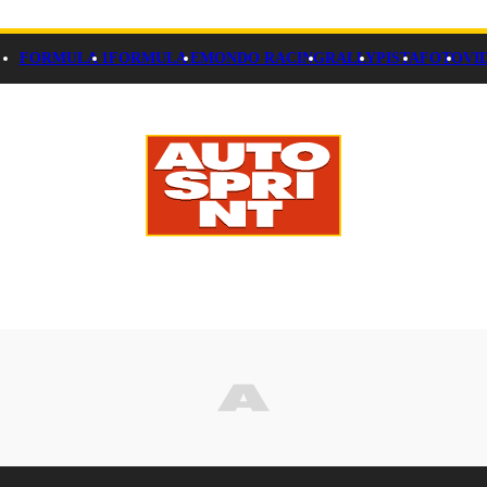
FORMULA 1
FORMULA E
MONDO RACING
RALLY
PISTA
FOTO
VI