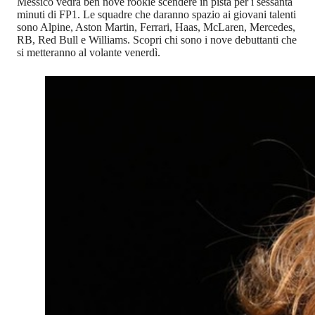
Messico vedrà ben nove rookie scendere in pista per i sessanta
minuti di FP1. Le squadre che daranno spazio ai giovani talenti
sono Alpine, Aston Martin, Ferrari, Haas, McLaren, Mercedes,
RB, Red Bull e Williams. Scopri chi sono i nove debuttanti che
si metteranno al volante venerdì.