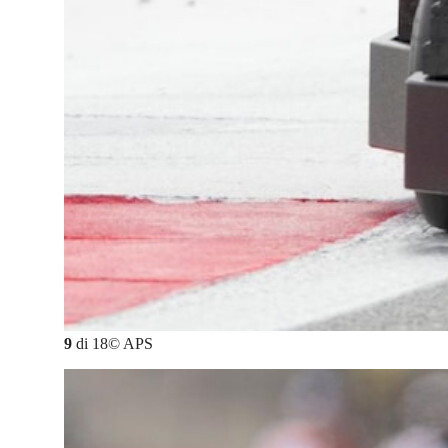
9
di
18
©
APS