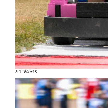
3
di
18
©
APS