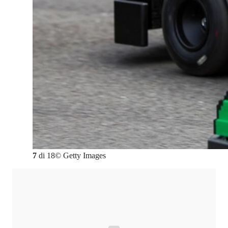
7
di
18
©
Getty Images