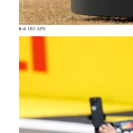
6
di
18
©
APS