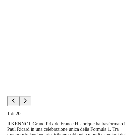
1
di
20
Il KENNOL Grand Prix de France Historique ha trasformato il
Paul Ricard in una celebrazione unica della Formula 1. Tra
monoposto leggendarie, tribune sold out e grandi campioni del