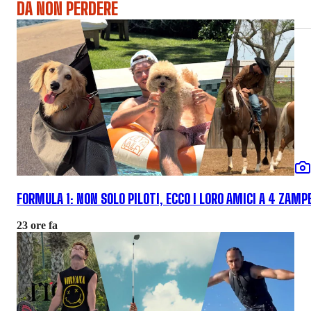
DA NON PERDERE
FORMULA 1: NON SOLO PILOTI, ECCO I LORO AMICI A 4 ZAMP
23 ore fa