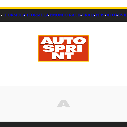
FORMULA 1
FORMULA E
MONDO RACING
RALLY
PISTA
FOTO
VI