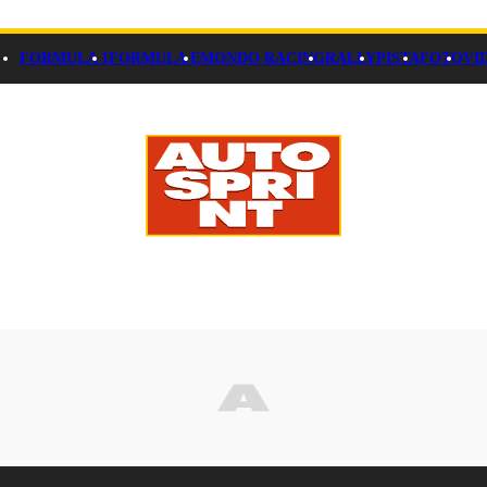
FORMULA 1
FORMULA E
MONDO RACING
RALLY
PISTA
FOTO
VI