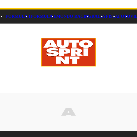
FORMULA 1
FORMULA E
MONDO RACING
RALLY
PISTA
FOTO
VI