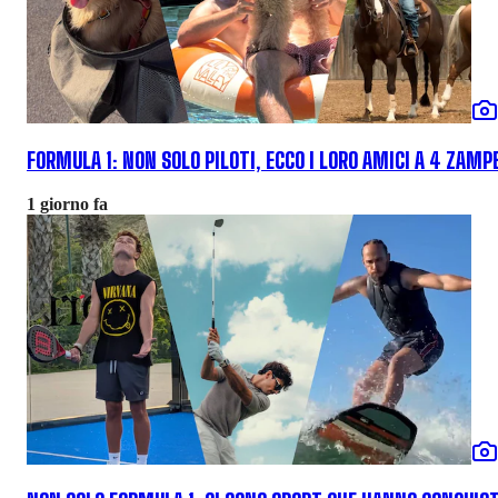
FORMULA 1: NON SOLO PILOTI, ECCO I LORO AMICI A 4 ZAMP
1 giorno fa