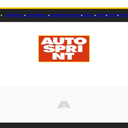
FORMULA 1
FORMULA E
MONDO RACING
RALLY
PISTA
FOTO
VI