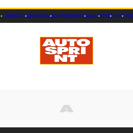
FORMULA 1
FORMULA E
MONDO RACING
RALLY
PISTA
FOTO
VI