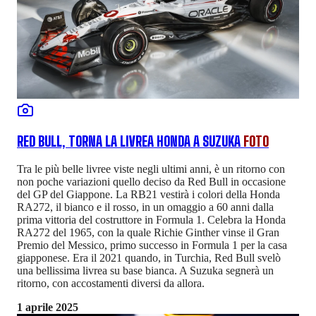
RED BULL, TORNA LA LIVREA HONDA A SUZUKA
FOTO
Tra le più belle livree viste negli ultimi anni, è un ritorno con
non poche variazioni quello deciso da Red Bull in occasione
del GP del Giappone. La RB21 vestirà i colori della Honda
RA272, il bianco e il rosso, in un omaggio a 60 anni dalla
prima vittoria del costruttore in Formula 1. Celebra la Honda
RA272 del 1965, con la quale Richie Ginther vinse il Gran
Premio del Messico, primo successo in Formula 1 per la casa
giapponese. Era il 2021 quando, in Turchia, Red Bull svelò
una bellissima livrea su base bianca. A Suzuka segnerà un
ritorno, con accostamenti diversi da allora.
1 aprile 2025