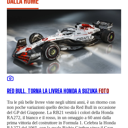
DALLA HOME
RED BULL, TORNA LA LIVREA HONDA A SUZUKA
FOTO
Tra le più belle livree viste negli ultimi anni, è un ritorno con
non poche variazioni quello deciso da Red Bull in occasione
del GP del Giappone. La RB21 vestirà i colori della Honda
RA272, il bianco e il rosso, in un omaggio a 60 anni dalla
prima vittoria del costruttore in Formula 1. Celebra la Honda
RA272 del 1965, con la quale Richie Ginther vinse il Gran