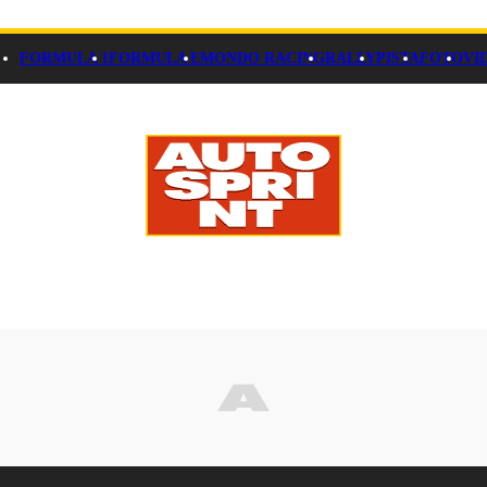
FORMULA 1
FORMULA E
MONDO RACING
RALLY
PISTA
FOTO
VI